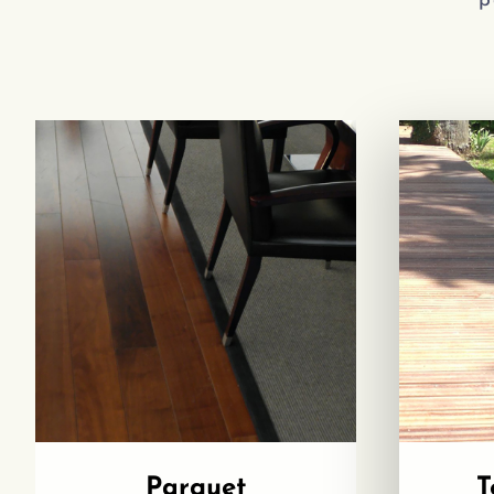
p
Parquet
T